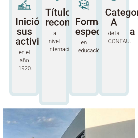
Título
Catego
Inició
Formación
reconocible
A
sus
especializada
a
de la
actividades
nivel
CONEAU.
en
internacional.
educación.
en el
año
1920.