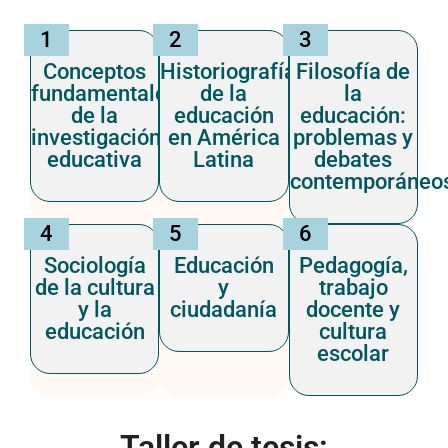
1
2
3
Conceptos
Historiografía
Filosofía de
fundamentales
de la
la
de la
educación
educación:
investigación
en América
problemas y
educativa
Latina
debates
contemporáneo
4
5
6
Sociología
Educación
Pedagogía,
de la cultura
y
trabajo
y la
ciudadanía
docente y
educación
cultura
escolar
Taller de tesis: