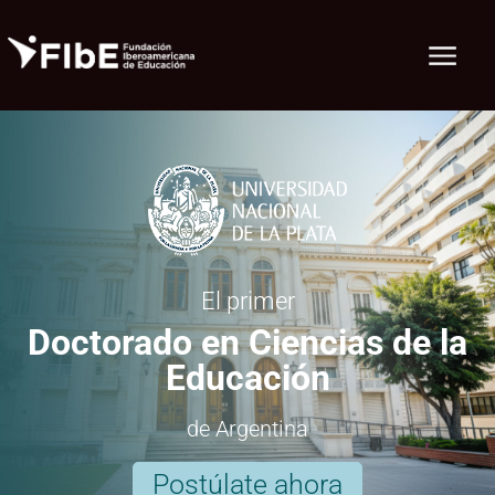
Fundacion Iberoamericana de Educación
El primer
Doctorado en Ciencias de la
Educación
de Argentina
Postúlate ahora